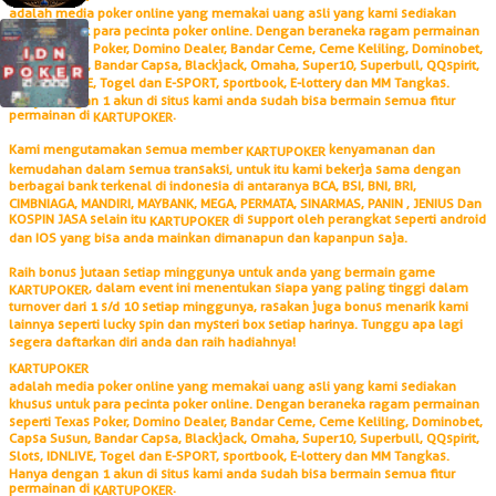
adalah media poker online yang memakai uang asli yang kami sediakan
khusus untuk para pecinta poker online. Dengan beraneka ragam permainan
seperti Texas Poker, Domino Dealer, Bandar Ceme, Ceme Keliling, Dominobet,
Capsa Susun, Bandar Capsa, Blackjack, Omaha, Super10, Superbull, QQspirit,
Slots, IDNLIVE, Togel dan E-SPORT, sportbook, E-lottery dan MM Tangkas.
Hanya dengan 1 akun di situs kami anda sudah bisa bermain semua fitur
permainan di
.
KARTUPOKER
Kami mengutamakan semua member
kenyamanan dan
KARTUPOKER
kemudahan dalam semua transaksi, untuk itu kami bekerja sama dengan
berbagai bank terkenal di indonesia di antaranya BCA, BSI, BNI, BRI,
CIMBNIAGA, MANDIRI, MAYBANK, MEGA, PERMATA, SINARMAS, PANIN , JENIUS Dan
KOSPIN JASA selain itu
di support oleh perangkat seperti android
KARTUPOKER
dan IOS yang bisa anda mainkan dimanapun dan kapanpun saja.
Raih bonus jutaan setiap minggunya untuk anda yang bermain game
, dalam event ini menentukan siapa yang paling tinggi dalam
KARTUPOKER
turnover dari 1 s/d 10 setiap minggunya, rasakan juga bonus menarik kami
lainnya seperti lucky spin dan mysteri box setiap harinya. Tunggu apa lagi
segera daftarkan diri anda dan raih hadiahnya!
KARTUPOKER
adalah media poker online yang memakai uang asli yang kami sediakan
khusus untuk para pecinta poker online. Dengan beraneka ragam permainan
seperti Texas Poker, Domino Dealer, Bandar Ceme, Ceme Keliling, Dominobet,
Capsa Susun, Bandar Capsa, Blackjack, Omaha, Super10, Superbull, QQspirit,
Slots, IDNLIVE, Togel dan E-SPORT, sportbook, E-lottery dan MM Tangkas.
Hanya dengan 1 akun di situs kami anda sudah bisa bermain semua fitur
permainan di
.
KARTUPOKER