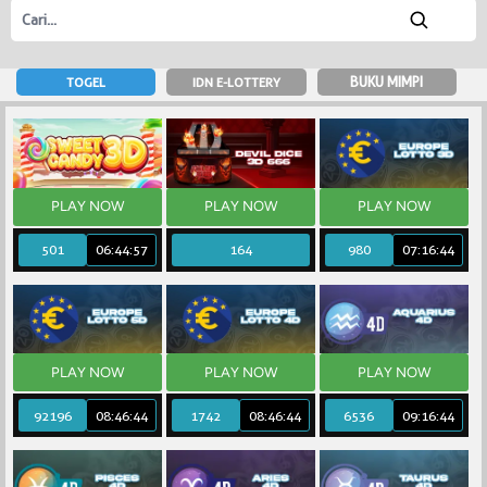
BUKU MIMPI
TOGEL
IDN E-LOTTERY
501
06:44:56
164
980
07:16:43
92196
08:46:43
1742
08:46:43
6536
09:16:43