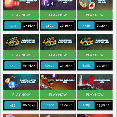
3253
19:16:43
1603
20:16:43
4786
09:20:43
359
06:46:43
50154
15:46:43
8308
15:46:43
453
06:46:43
11760
12:06:43
1083
19:50:43