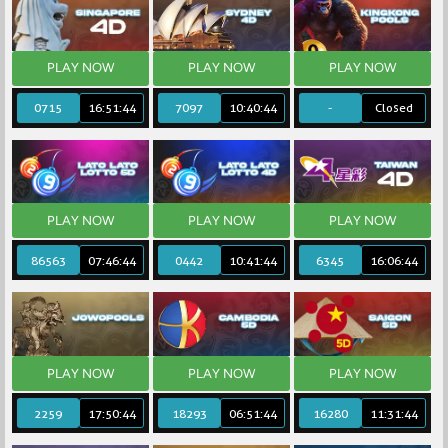
0715
16:51:43
7097
10:40:43
-
Closed
86563
07:46:43
0442
10:41:43
6345
16:06:43
2259
17:50:43
18293
06:51:43
16280
11:31:43