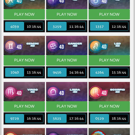
4039
10:16:43
3259
11:16:43
1357
12:16:43
1040
13:16:43
9456
14:16:43
4264
15:16:43
9729
16:16:43
5625
17:16:43
0529
18:16:43